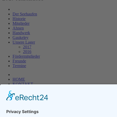
Der Seehaufen
Historie
Mitglieder
Ahnen
Handwerk
Gaukeley
Unsere Lager
2017
2016
Fördermitglieder
Freunde
Termine
HOME
KONTAKT
IMPRESSUM
DATENSCHUTZ
Zum Seitenanfang