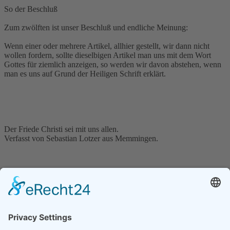
So der Beschluß
Zum zwölften ist unser Beschluß und endliche Meinung:
Wenn einer oder mehrere Artikel, allhier gestellt, wir dann nicht
wollen fordern, sollte dieselbigen Artikel man uns mit dem Wort
Gottes für ziemlich anzeigen, so werden wir davon abstehen, wenn
man es uns auf Grund der Heiligen Schrift erklärt.
Der Friede Christi sei mit uns allen.
Verfasst von Sebastian Lotzer aus Memmingen.
Der Seehaufen
Historie
Die 12 Artikel
Fürs unwissend Volk
Der Aufstand & die Bauern
Die Gegenspieler der Bauern