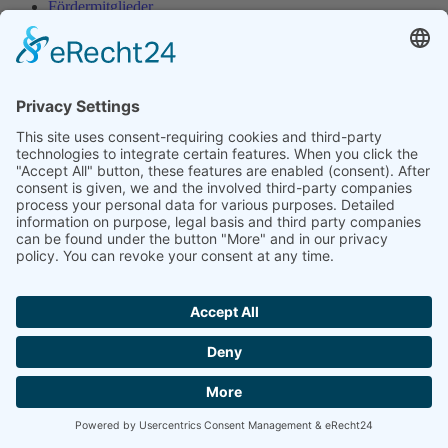
Fördermitglieder
Freunde
Termine
HOME
KONTAKT
IMPRESSUM
DATENSCHUTZ
Zum Seitenanfang